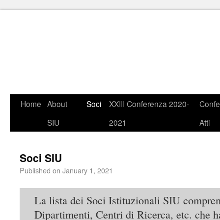
Home
About
Soci
XXIII Conferenza 2020-
Confe
SIU
2021
Atti
Soci SIU
Published on
January 1, 2021
La lista dei Soci Istituzionali SIU compre
Dipartimenti, Centri di Ricerca, etc. che 