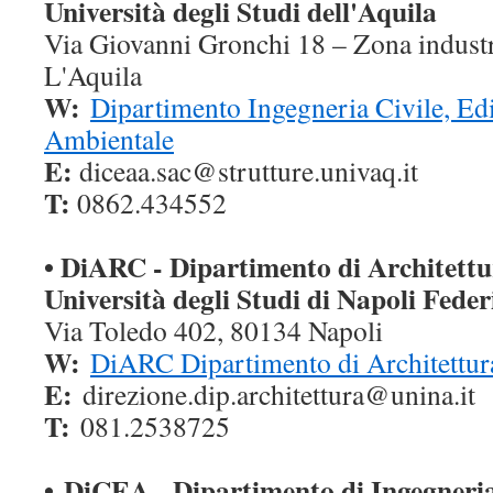
Università degli Studi dell'Aquila
Via Giovanni Gronchi 18 – Zona industr
L'Aquila
W:
Dipartimento Ingegneria Civile, Edil
Ambientale
E:
diceaa.sac@strutture.univaq.it
T:
0862.434552
•
DiARC - Dipartimento di Architettu
Università degli Studi di Napoli Feder
Via Toledo 402, 80134 Napoli
W:
DiARC Dipartimento di Architettur
E:
direzione.dip.architettura@unina.it
T:
081.2538725
•
DiCEA - Dipartimento di Ingegneria 