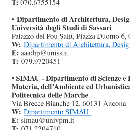
T:
070.6755154
•
Dipartimento di Architettura, Desig
Università degli Studi di Sassari
Palazzo del Pou Salit, Piazza Duomo 6,
W:
Dipartimento di Architettura, Desig
E:
aaadip@uniss.it
T:
079.9720451
• SIMAU - Dipartimento di Scienze e 
Materia, dell’Ambiente ed Urbanistic
Politecnica delle Marche
Via Brecce Bianche 12, 60131 Ancona
W:
Dipartimento SIMAU
E:
simau@univpm.it
T:
071.2204710